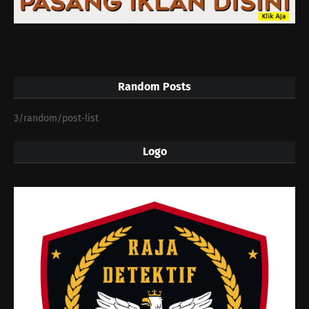
Random Posts
3/random/post-list
Logo