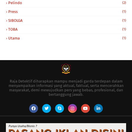
Pelindo
(2)
Press
(1)
SIBOLGA
(1)
TOBA
(1)
Utama
(1)
Raja Detektif diharapkan mampu menjadi garda terdepan dalam
menyampaikan informasi yang aktual, faktual, serta mencerahkan
masyarakat, demi mewujudkan pers yang bebas, profesional, dan
bertanggung jawab.