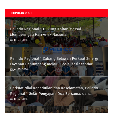
POPULAR POST
Pelindo Regional 1 Dukung Khitan Massal
Memperingati Hari Anak Nasional
Juli 23, 2026
Pelindo Regional 1 Cabang Belawan Perkuat Sinergi
Layanan Penumpang melalui Sosialisasi Standar
Pelayanan
Juli 15, 2026
Perkuat Nilai Kepedulian dan Keselamatan, Pelindo
Regional 1 Gelar Pengajian, Doa Bersama, dan
Santunan Anak Yatim Piatu
Juli 27, 2026