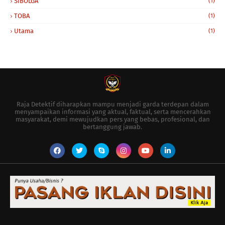
SIBOLGA
(1)
TOBA
(1)
Utama
(1)
Raja Detektif diharapkan mampu menjadi garda terdepan dalam
menyampaikan informasi yang aktual, faktual, serta mencerahkan
masyarakat, demi mewujudkan pers yang bebas, profesional, dan
bertanggung jawab.