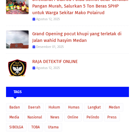
Pangan Murah, Salurkan 5 Ton Beras SPHP
untuk Warga Sekitar Mako Polairud
Agustus 12, 2025
Grand Opening pocut khupi yang terletak di
Jalan wahid hasyim Medan
Desember 01, 2025
RAJA DETEKTIF ONLINE
Agustus 12, 2025
TAGS
Badan
Daerah
Hukum
Humas
Langkat
Medan
Media
Nasional
News
Online
Pelindo
Press
SIBOLGA
TOBA
Utama