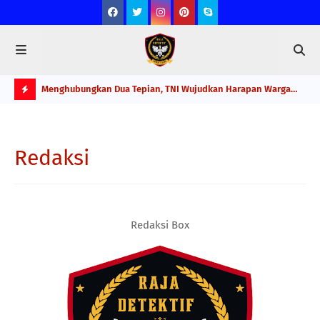
vitas
Menghubungkan Dua Tepian, TNI Wujudkan Harapan Warga
Pel
Lewat Jembatan Gantung Sungai Menaula
Pel
H
O
Redaksi
T
P
O
S
Redaksi Box
T
S