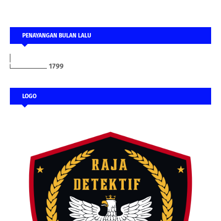
PENAYANGAN BULAN LALU
1
7
9
9
LOGO