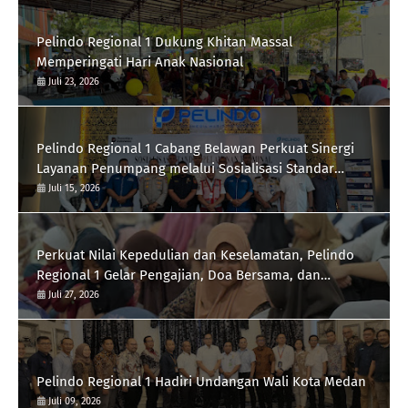
Pelindo Regional 1 Dukung Khitan Massal
Memperingati Hari Anak Nasional
Juli 23, 2026
Pelindo Regional 1 Cabang Belawan Perkuat Sinergi
Layanan Penumpang melalui Sosialisasi Standar
Pelayanan
Juli 15, 2026
Perkuat Nilai Kepedulian dan Keselamatan, Pelindo
Regional 1 Gelar Pengajian, Doa Bersama, dan
Santunan Anak Yatim Piatu
Juli 27, 2026
Pelindo Regional 1 Hadiri Undangan Wali Kota Medan
Juli 09, 2026