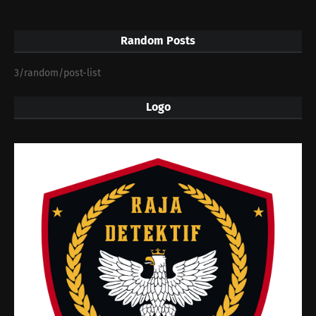
Random Posts
3/random/post-list
Logo