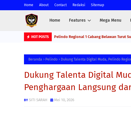
Home
About
Contact
Redaksi
Sitemap
Home
Features
Mega Menu
Pelindo Regional 1 Cabang Belawan Turut S
HOT POSTS
Beranda
Pelindo
Dukung Talenta Digital Muda, Pelindo Regi
Dukung Talenta Digital Mud
Penghargaan Langsung dar
SITI SARAH
Mei 10, 2026