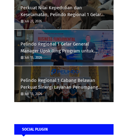
Perkuat Nilai Kepedulian dan
Keselamatan, Pelindo Regional 1 Gelar
Pengajian, Doa Bersama, dan Santunan
Juli 27, 2026
Anak Yatim Piatu
Pelindo Regional 1 Gelar General
Manager Upskilling Program untuk
Perkuat Fundamental Bisnis
Juli 15, 2026
Pelindo Regional 1 Cabang Belawan
Perkuat Sinergi Layanan Penumpang
melalui Sosialisasi Standar Pelayanan
Juli 15, 2026
SOCIAL PLUGIN