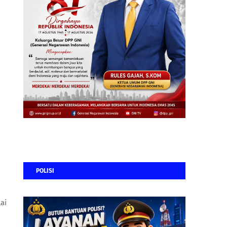
POLISI
ai