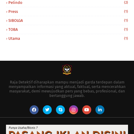
Pelindo
(2)
Press
(1)
SIBOLGA
(1)
TOBA
(1)
Utama
(1)
Raja Detektif diharapkan mampu menjadi garda terdepan dalam
menyampaikan informasi yang aktual, faktual, serta mencerahkan
masyarakat, demi mewujudkan pers yang bebas, profesional, dan
bertanggung jawab.