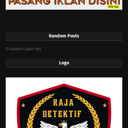
Random Posts
3/random/post-list
Logo