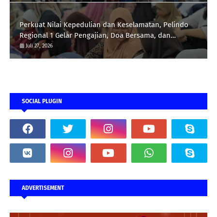
Perkuat Nilai Kepedulian dan Keselamatan, Pelindo
Regional 1 Gelar Pengajian, Doa Bersama, dan
Santunan Anak Yatim Piatu
Juli 27, 2026
SOCIAL PLUGIN
ADVERTISEMENT