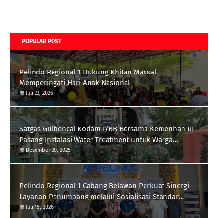
POPULAR POST
Pelindo Regional 1 Dukung Khitan Massal
Memperingati Hari Anak Nasional
Juli 23, 2026
Satgas Gulbencal Kodam I/BB Bersama Kemenhan RI
Pasang Instalasi Water Treatment untuk Warga
Kampung Lama, Kec. Besitang
Desember 20, 2025
Pelindo Regional 1 Cabang Belawan Perkuat Sinergi
Layanan Penumpang melalui Sosialisasi Standar
Pelayanan
Juli 15, 2026