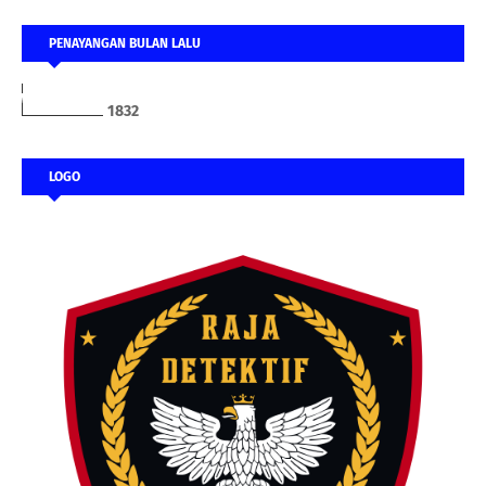
PENAYANGAN BULAN LALU
1
8
3
2
LOGO