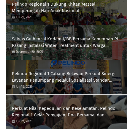
Pelindo Regional 1 Dukung Khitan Massal
Memperingati Hari Anak Nasional
Juli 23, 2026
Satgas Gulbencal Kodam I/BB Bersama Kemenhan RI
Pasang Instalasi Water Treatment untuk Warga
Kampung Lama, Kec. Besitang
Desember 20, 2025
Pelindo Regional 1 Cabang Belawan Perkuat Sinergi
Layanan Penumpang melalui Sosialisasi Standar
Pelayanan
Juli 15, 2026
Perkuat Nilai Kepedulian dan Keselamatan, Pelindo
Regional 1 Gelar Pengajian, Doa Bersama, dan
Santunan Anak Yatim Piatu
Juli 27, 2026