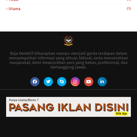
Utama
(1)
Raja Detektif diharapkan mampu menjadi garda terdepan dalam
menyampaikan informasi yang aktual, faktual, serta mencerahkan
masyarakat, demi mewujudkan pers yang bebas, profesional, dan
bertanggung jawab.