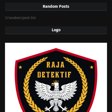
Random Posts
3/random/post-list
Logo