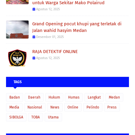
untuk Warga Sekitar Mako Polairud
Agustus 12, 2025
Grand Opening pocut khupi yang terletak di
Jalan wahid hasyim Medan
Desember 01, 2025
RAJA DETEKTIF ONLINE
Agustus 12, 2025
TAGS
Badan
Daerah
Hukum
Humas
Langkat
Medan
Media
Nasional
News
Online
Pelindo
Press
SIBOLGA
TOBA
Utama