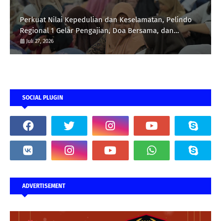
Perkuat Nilai Kepedulian dan Keselamatan, Pelindo
Regional 1 Gelar Pengajian, Doa Bersama, dan
Santunan Anak Yatim Piatu
Juli 27, 2026
SOCIAL PLUGIN
ADVERTISEMENT