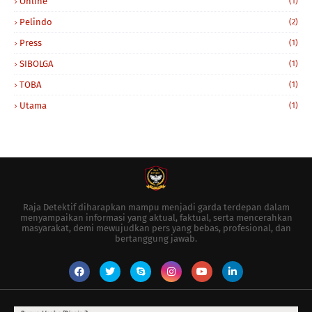
Online
(1)
Pelindo
(2)
Press
(1)
SIBOLGA
(1)
TOBA
(1)
Utama
(1)
Raja Detektif diharapkan mampu menjadi garda terdepan dalam
menyampaikan informasi yang aktual, faktual, serta mencerahkan
masyarakat, demi mewujudkan pers yang bebas, profesional, dan
bertanggung jawab.