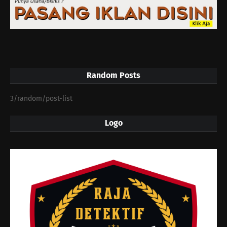
Random Posts
3/random/post-list
Logo