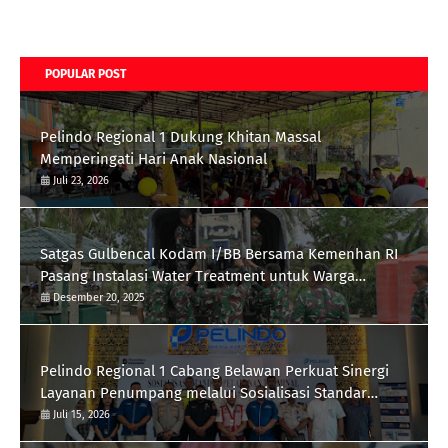
POPULAR POST
Pelindo Regional 1 Dukung Khitan Massal
Memperingati Hari Anak Nasional
Juli 23, 2026
Satgas Gulbencal Kodam I/BB Bersama Kemenhan RI
Pasang Instalasi Water Treatment untuk Warga
Kampung Lama, Kec. Besitang
Desember 20, 2025
Pelindo Regional 1 Cabang Belawan Perkuat Sinergi
Layanan Penumpang melalui Sosialisasi Standar
Pelayanan
Juli 15, 2026