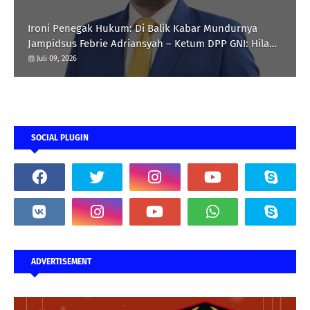
Ironi Penegak Hukum: Di Balik Kabar Mundurnya
Jampidsus Febrie Adriansyah – Ketum DPP GNI: Hilang
Jiwa Negarawan di Tubuh Polri dan Jaksa, Hukum Jadi
Juli 09, 2026
Alat Perkaya Diri
SOCIAL PLUGIN
ADVERTISEMENT