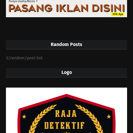
Random Posts
3/random/post-list
Logo