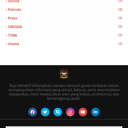
Online
(1)
Pelindo
(2)
Press
(1)
SIBOLGA
(1)
TOBA
(1)
Utama
(1)
Raja Detektif diharapkan mampu menjadi garda terdepan dalam
menyampaikan informasi yang aktual, faktual, serta mencerahkan
masyarakat, demi mewujudkan pers yang bebas, profesional, dan
bertanggung jawab.