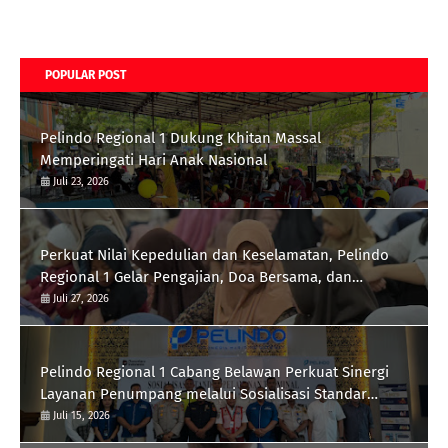
POPULAR POST
Pelindo Regional 1 Dukung Khitan Massal
Memperingati Hari Anak Nasional
Juli 23, 2026
Perkuat Nilai Kepedulian dan Keselamatan, Pelindo
Regional 1 Gelar Pengajian, Doa Bersama, dan
Santunan Anak Yatim Piatu
Juli 27, 2026
Pelindo Regional 1 Cabang Belawan Perkuat Sinergi
Layanan Penumpang melalui Sosialisasi Standar
Pelayanan
Juli 15, 2026